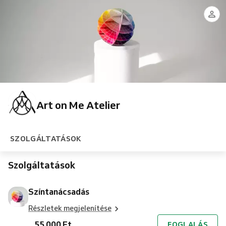
színtanácsadás
Art on Me Atelier
SZOLGÁLTATÁSOK
Szolgáltatások
Színtanácsadás
Részletek megjelenítése
55 000 Ft
FOGLALÁS