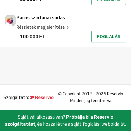
Páros színtanácsadás
Részletek megjelenítése
100 000 Ft
FOGLALÁS
©
Copyright 2012 - 2026 Reservio.
Szolgáltató:
Minden jog fenntartva.
Saját vállalkozása van?
Próbálja ki a Reservio
szolgáltatást
, és hozza létre a saját foglalási weboldalát.